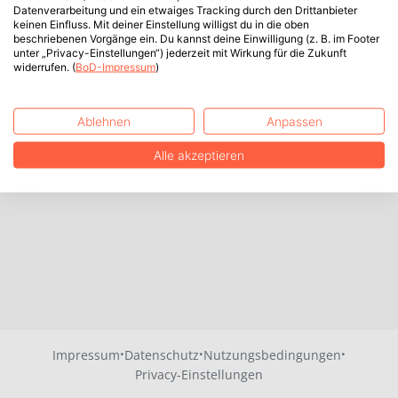
Datenverarbeitung und ein etwaiges Tracking durch den Drittanbieter
keinen Einfluss. Mit deiner Einstellung willigst du in die oben
beschriebenen Vorgänge ein. Du kannst deine Einwilligung (z. B. im Footer
unter „Privacy-Einstellungen“) jederzeit mit Wirkung für die Zukunft
widerrufen. (
BoD-Impressum
)
Ablehnen
Anpassen
Alle akzeptieren
·
·
·
Impressum
Datenschutz
Nutzungsbedingungen
Privacy-Einstellungen