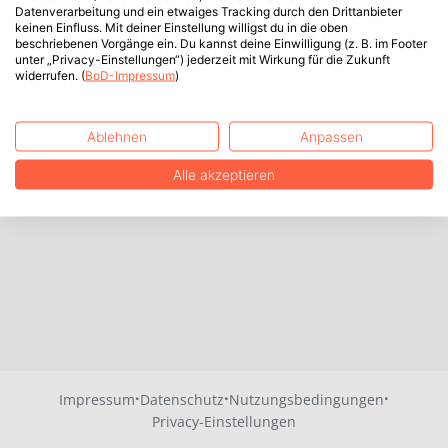
Datenverarbeitung und ein etwaiges Tracking durch den Drittanbieter
keinen Einfluss. Mit deiner Einstellung willigst du in die oben
beschriebenen Vorgänge ein. Du kannst deine Einwilligung (z. B. im Footer
unter „Privacy-Einstellungen“) jederzeit mit Wirkung für die Zukunft
widerrufen. (
BoD-Impressum
)
Ablehnen
Anpassen
Alle akzeptieren
·
·
·
Impressum
Datenschutz
Nutzungsbedingungen
Privacy-Einstellungen