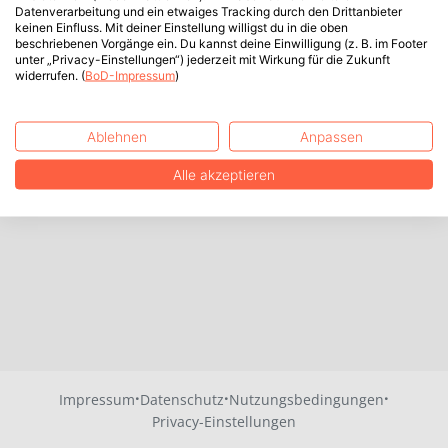
Datenverarbeitung und ein etwaiges Tracking durch den Drittanbieter
keinen Einfluss. Mit deiner Einstellung willigst du in die oben
beschriebenen Vorgänge ein. Du kannst deine Einwilligung (z. B. im Footer
unter „Privacy-Einstellungen“) jederzeit mit Wirkung für die Zukunft
widerrufen. (
BoD-Impressum
)
Ablehnen
Anpassen
Alle akzeptieren
·
·
·
Impressum
Datenschutz
Nutzungsbedingungen
Privacy-Einstellungen