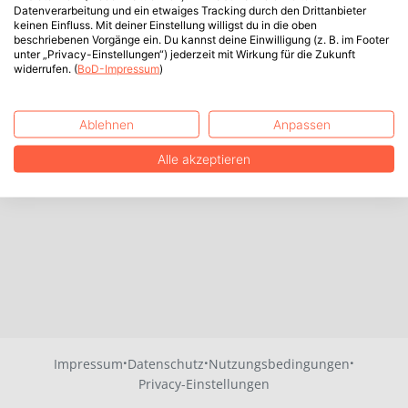
Datenverarbeitung und ein etwaiges Tracking durch den Drittanbieter
keinen Einfluss. Mit deiner Einstellung willigst du in die oben
beschriebenen Vorgänge ein. Du kannst deine Einwilligung (z. B. im Footer
unter „Privacy-Einstellungen“) jederzeit mit Wirkung für die Zukunft
widerrufen. (
BoD-Impressum
)
Ablehnen
Anpassen
Alle akzeptieren
·
·
·
Impressum
Datenschutz
Nutzungsbedingungen
Privacy-Einstellungen