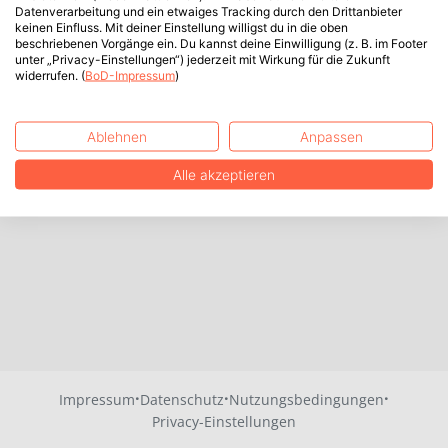
Datenverarbeitung und ein etwaiges Tracking durch den Drittanbieter
keinen Einfluss. Mit deiner Einstellung willigst du in die oben
beschriebenen Vorgänge ein. Du kannst deine Einwilligung (z. B. im Footer
unter „Privacy-Einstellungen“) jederzeit mit Wirkung für die Zukunft
widerrufen. (
BoD-Impressum
)
Ablehnen
Anpassen
Alle akzeptieren
·
·
·
Impressum
Datenschutz
Nutzungsbedingungen
Privacy-Einstellungen