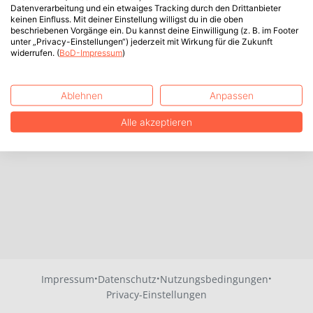
Datenverarbeitung und ein etwaiges Tracking durch den Drittanbieter
keinen Einfluss. Mit deiner Einstellung willigst du in die oben
beschriebenen Vorgänge ein. Du kannst deine Einwilligung (z. B. im Footer
unter „Privacy-Einstellungen“) jederzeit mit Wirkung für die Zukunft
widerrufen. (
BoD-Impressum
)
Ablehnen
Anpassen
Alle akzeptieren
·
·
·
Impressum
Datenschutz
Nutzungsbedingungen
Privacy-Einstellungen