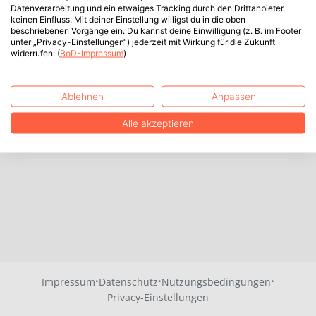
Datenverarbeitung und ein etwaiges Tracking durch den Drittanbieter
keinen Einfluss. Mit deiner Einstellung willigst du in die oben
beschriebenen Vorgänge ein. Du kannst deine Einwilligung (z. B. im Footer
unter „Privacy-Einstellungen“) jederzeit mit Wirkung für die Zukunft
widerrufen. (
BoD-Impressum
)
Ablehnen
Anpassen
Alle akzeptieren
·
·
·
Impressum
Datenschutz
Nutzungsbedingungen
Privacy-Einstellungen