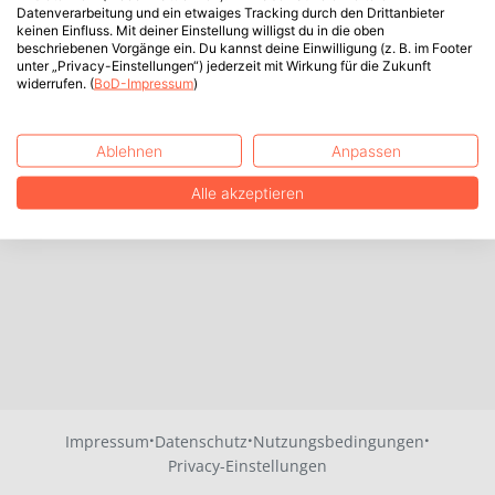
Datenverarbeitung und ein etwaiges Tracking durch den Drittanbieter
keinen Einfluss. Mit deiner Einstellung willigst du in die oben
beschriebenen Vorgänge ein. Du kannst deine Einwilligung (z. B. im Footer
unter „Privacy-Einstellungen“) jederzeit mit Wirkung für die Zukunft
widerrufen. (
BoD-Impressum
)
Ablehnen
Anpassen
Alle akzeptieren
·
·
·
Impressum
Datenschutz
Nutzungsbedingungen
Privacy-Einstellungen