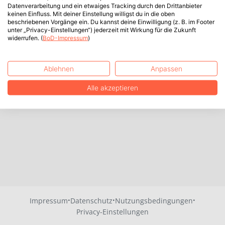
Datenverarbeitung und ein etwaiges Tracking durch den Drittanbieter
keinen Einfluss. Mit deiner Einstellung willigst du in die oben
beschriebenen Vorgänge ein. Du kannst deine Einwilligung (z. B. im Footer
unter „Privacy-Einstellungen“) jederzeit mit Wirkung für die Zukunft
widerrufen. (
BoD-Impressum
)
Ablehnen
Anpassen
Alle akzeptieren
·
·
·
Impressum
Datenschutz
Nutzungsbedingungen
Privacy-Einstellungen