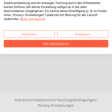
Datenverarbeitung und ein etwaiges Tracking durch den Drittanbieter
keinen Einfluss. Mit deiner Einstellung willigst du in die oben
beschriebenen Vorgänge ein. Du kannst deine Einwilligung (z. B. im Footer
unter „Privacy-Einstellungen“) jederzeit mit Wirkung für die Zukunft
widerrufen. (
BoD-Impressum
)
Ablehnen
Anpassen
Alle akzeptieren
·
·
·
Impressum
Datenschutz
Nutzungsbedingungen
Privacy-Einstellungen