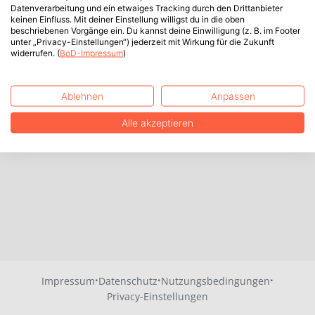
Datenverarbeitung und ein etwaiges Tracking durch den Drittanbieter
keinen Einfluss. Mit deiner Einstellung willigst du in die oben
beschriebenen Vorgänge ein. Du kannst deine Einwilligung (z. B. im Footer
unter „Privacy-Einstellungen“) jederzeit mit Wirkung für die Zukunft
widerrufen. (
BoD-Impressum
)
Ablehnen
Anpassen
Alle akzeptieren
·
·
·
Impressum
Datenschutz
Nutzungsbedingungen
Privacy-Einstellungen