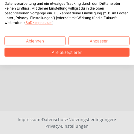
Datenverarbeitung und ein etwaiges Tracking durch den Drittanbieter
keinen Einfluss. Mit deiner Einstellung willigst du in die oben
beschriebenen Vorgänge ein. Du kannst deine Einwilligung (z. B. im Footer
unter „Privacy-Einstellungen“) jederzeit mit Wirkung für die Zukunft
widerrufen. (
BoD-Impressum
)
Ablehnen
Anpassen
Alle akzeptieren
·
·
·
Impressum
Datenschutz
Nutzungsbedingungen
Privacy-Einstellungen