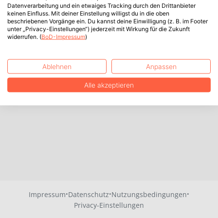
Datenverarbeitung und ein etwaiges Tracking durch den Drittanbieter
keinen Einfluss. Mit deiner Einstellung willigst du in die oben
beschriebenen Vorgänge ein. Du kannst deine Einwilligung (z. B. im Footer
unter „Privacy-Einstellungen“) jederzeit mit Wirkung für die Zukunft
widerrufen. (
BoD-Impressum
)
Ablehnen
Anpassen
Alle akzeptieren
·
·
·
Impressum
Datenschutz
Nutzungsbedingungen
Privacy-Einstellungen