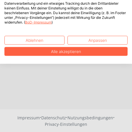
Datenverarbeitung und ein etwaiges Tracking durch den Drittanbieter
keinen Einfluss. Mit deiner Einstellung willigst du in die oben
beschriebenen Vorgänge ein. Du kannst deine Einwilligung (z. B. im Footer
unter „Privacy-Einstellungen“) jederzeit mit Wirkung für die Zukunft
widerrufen. (
BoD-Impressum
)
Ablehnen
Anpassen
Alle akzeptieren
·
·
·
Impressum
Datenschutz
Nutzungsbedingungen
Privacy-Einstellungen