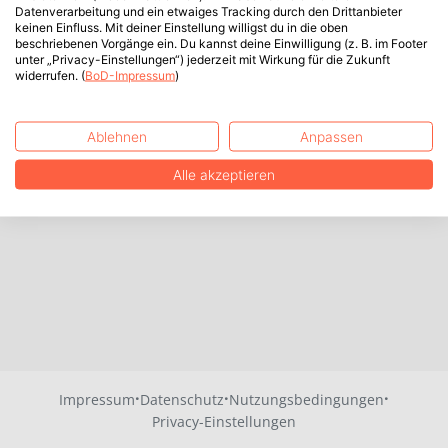
Datenverarbeitung und ein etwaiges Tracking durch den Drittanbieter
keinen Einfluss. Mit deiner Einstellung willigst du in die oben
beschriebenen Vorgänge ein. Du kannst deine Einwilligung (z. B. im Footer
unter „Privacy-Einstellungen“) jederzeit mit Wirkung für die Zukunft
widerrufen. (
BoD-Impressum
)
Ablehnen
Anpassen
Alle akzeptieren
·
·
·
Impressum
Datenschutz
Nutzungsbedingungen
Privacy-Einstellungen