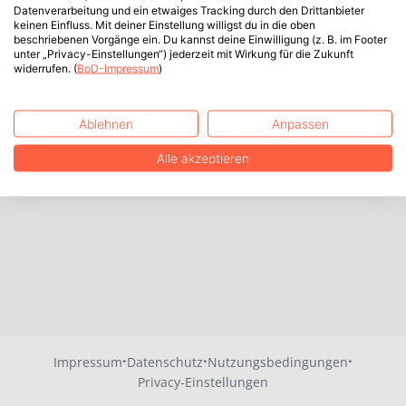
Datenverarbeitung und ein etwaiges Tracking durch den Drittanbieter
keinen Einfluss. Mit deiner Einstellung willigst du in die oben
beschriebenen Vorgänge ein. Du kannst deine Einwilligung (z. B. im Footer
unter „Privacy-Einstellungen“) jederzeit mit Wirkung für die Zukunft
widerrufen. (
BoD-Impressum
)
Ablehnen
Anpassen
Alle akzeptieren
·
·
·
Impressum
Datenschutz
Nutzungsbedingungen
Privacy-Einstellungen