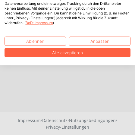
Datenverarbeitung und ein etwaiges Tracking durch den Drittanbieter
keinen Einfluss. Mit deiner Einstellung willigst du in die oben
beschriebenen Vorgänge ein. Du kannst deine Einwilligung (z. B. im Footer
unter „Privacy-Einstellungen“) jederzeit mit Wirkung für die Zukunft
widerrufen. (
BoD-Impressum
)
Ablehnen
Anpassen
Alle akzeptieren
·
·
·
Impressum
Datenschutz
Nutzungsbedingungen
Privacy-Einstellungen