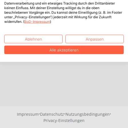
Datenverarbeitung und ein etwaiges Tracking durch den Drittanbieter
keinen Einfluss. Mit deiner Einstellung willigst du in die oben
beschriebenen Vorgänge ein. Du kannst deine Einwilligung (z. B. im Footer
unter „Privacy-Einstellungen“) jederzeit mit Wirkung für die Zukunft
widerrufen. (
BoD-Impressum
)
Ablehnen
Anpassen
Alle akzeptieren
·
·
·
Impressum
Datenschutz
Nutzungsbedingungen
Privacy-Einstellungen