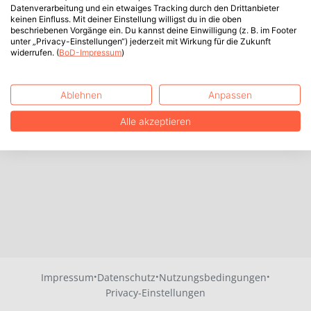
Datenverarbeitung und ein etwaiges Tracking durch den Drittanbieter
keinen Einfluss. Mit deiner Einstellung willigst du in die oben
beschriebenen Vorgänge ein. Du kannst deine Einwilligung (z. B. im Footer
unter „Privacy-Einstellungen“) jederzeit mit Wirkung für die Zukunft
widerrufen. (
BoD-Impressum
)
Ablehnen
Anpassen
Alle akzeptieren
·
·
·
Impressum
Datenschutz
Nutzungsbedingungen
Privacy-Einstellungen