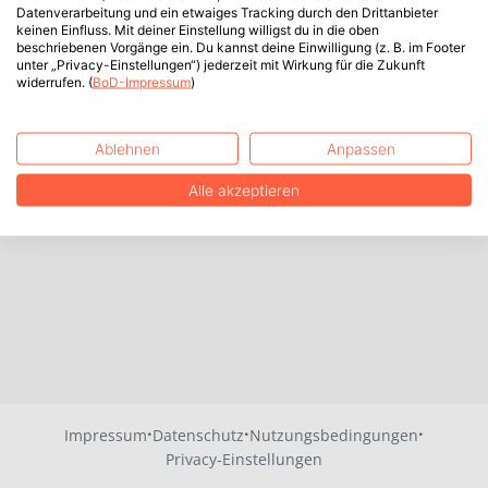
Datenverarbeitung und ein etwaiges Tracking durch den Drittanbieter
keinen Einfluss. Mit deiner Einstellung willigst du in die oben
beschriebenen Vorgänge ein. Du kannst deine Einwilligung (z. B. im Footer
unter „Privacy-Einstellungen“) jederzeit mit Wirkung für die Zukunft
widerrufen. (
BoD-Impressum
)
Ablehnen
Anpassen
Alle akzeptieren
·
·
·
Impressum
Datenschutz
Nutzungsbedingungen
Privacy-Einstellungen