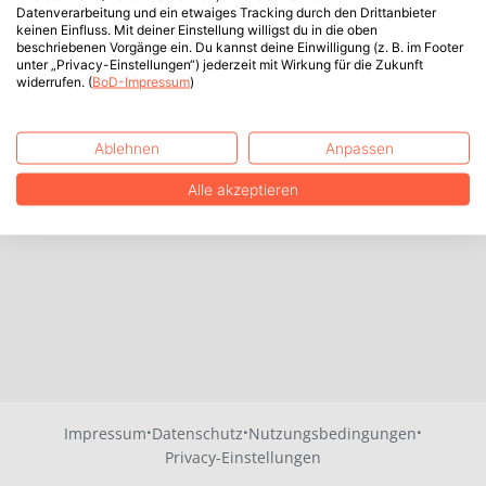
Datenverarbeitung und ein etwaiges Tracking durch den Drittanbieter
keinen Einfluss. Mit deiner Einstellung willigst du in die oben
beschriebenen Vorgänge ein. Du kannst deine Einwilligung (z. B. im Footer
unter „Privacy-Einstellungen“) jederzeit mit Wirkung für die Zukunft
widerrufen. (
BoD-Impressum
)
Ablehnen
Anpassen
Alle akzeptieren
·
·
·
Impressum
Datenschutz
Nutzungsbedingungen
Privacy-Einstellungen