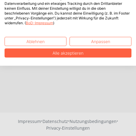
Datenverarbeitung und ein etwaiges Tracking durch den Drittanbieter
keinen Einfluss. Mit deiner Einstellung willigst du in die oben
beschriebenen Vorgänge ein. Du kannst deine Einwilligung (z. B. im Footer
unter „Privacy-Einstellungen“) jederzeit mit Wirkung für die Zukunft
widerrufen. (
BoD-Impressum
)
Ablehnen
Anpassen
Alle akzeptieren
·
·
·
Impressum
Datenschutz
Nutzungsbedingungen
Privacy-Einstellungen