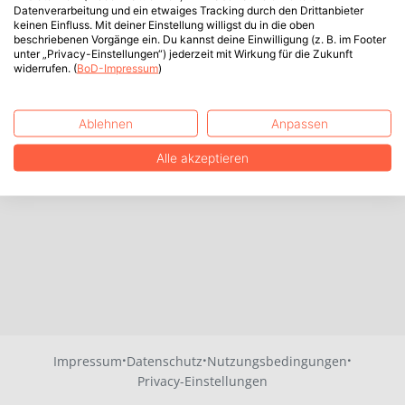
Datenverarbeitung und ein etwaiges Tracking durch den Drittanbieter
keinen Einfluss. Mit deiner Einstellung willigst du in die oben
beschriebenen Vorgänge ein. Du kannst deine Einwilligung (z. B. im Footer
unter „Privacy-Einstellungen“) jederzeit mit Wirkung für die Zukunft
widerrufen. (
BoD-Impressum
)
Ablehnen
Anpassen
Alle akzeptieren
·
·
·
Impressum
Datenschutz
Nutzungsbedingungen
Privacy-Einstellungen