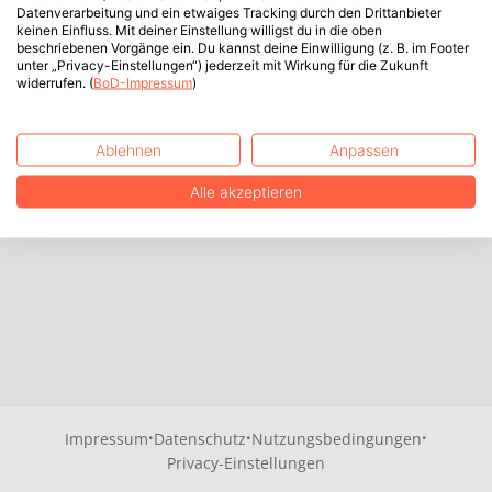
Datenverarbeitung und ein etwaiges Tracking durch den Drittanbieter
keinen Einfluss. Mit deiner Einstellung willigst du in die oben
beschriebenen Vorgänge ein. Du kannst deine Einwilligung (z. B. im Footer
unter „Privacy-Einstellungen“) jederzeit mit Wirkung für die Zukunft
widerrufen. (
BoD-Impressum
)
Ablehnen
Anpassen
Alle akzeptieren
·
·
·
Impressum
Datenschutz
Nutzungsbedingungen
Privacy-Einstellungen