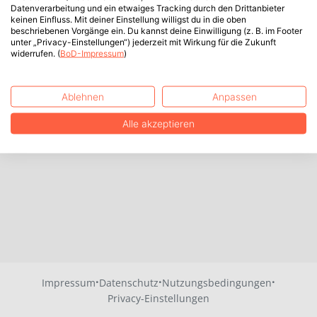
Datenverarbeitung und ein etwaiges Tracking durch den Drittanbieter
keinen Einfluss. Mit deiner Einstellung willigst du in die oben
beschriebenen Vorgänge ein. Du kannst deine Einwilligung (z. B. im Footer
unter „Privacy-Einstellungen“) jederzeit mit Wirkung für die Zukunft
widerrufen. (
BoD-Impressum
)
Ablehnen
Anpassen
Alle akzeptieren
·
·
·
Impressum
Datenschutz
Nutzungsbedingungen
Privacy-Einstellungen