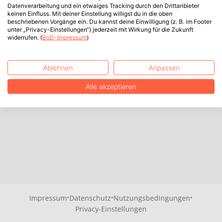
Datenverarbeitung und ein etwaiges Tracking durch den Drittanbieter
keinen Einfluss. Mit deiner Einstellung willigst du in die oben
beschriebenen Vorgänge ein. Du kannst deine Einwilligung (z. B. im Footer
unter „Privacy-Einstellungen“) jederzeit mit Wirkung für die Zukunft
widerrufen. (
BoD-Impressum
)
Ablehnen
Anpassen
Alle akzeptieren
·
·
·
Impressum
Datenschutz
Nutzungsbedingungen
Privacy-Einstellungen