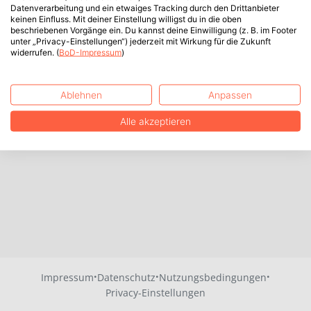
Datenverarbeitung und ein etwaiges Tracking durch den Drittanbieter
keinen Einfluss. Mit deiner Einstellung willigst du in die oben
beschriebenen Vorgänge ein. Du kannst deine Einwilligung (z. B. im Footer
unter „Privacy-Einstellungen“) jederzeit mit Wirkung für die Zukunft
widerrufen. (
BoD-Impressum
)
Ablehnen
Anpassen
Alle akzeptieren
·
·
·
Impressum
Datenschutz
Nutzungsbedingungen
Privacy-Einstellungen