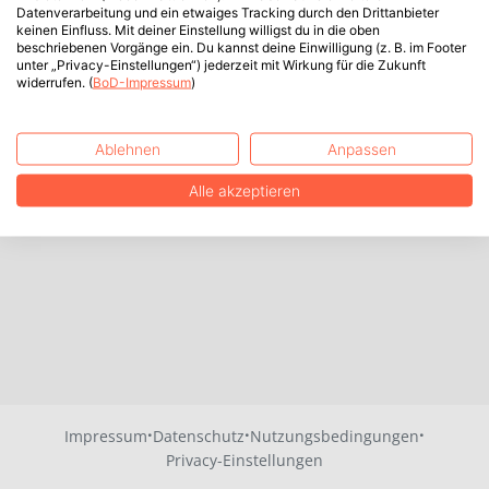
Datenverarbeitung und ein etwaiges Tracking durch den Drittanbieter
keinen Einfluss. Mit deiner Einstellung willigst du in die oben
beschriebenen Vorgänge ein. Du kannst deine Einwilligung (z. B. im Footer
unter „Privacy-Einstellungen“) jederzeit mit Wirkung für die Zukunft
widerrufen. (
BoD-Impressum
)
Ablehnen
Anpassen
Alle akzeptieren
·
·
·
Impressum
Datenschutz
Nutzungsbedingungen
Privacy-Einstellungen