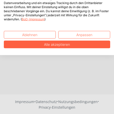
Datenverarbeitung und ein etwaiges Tracking durch den Drittanbieter
keinen Einfluss. Mit deiner Einstellung willigst du in die oben
beschriebenen Vorgänge ein. Du kannst deine Einwilligung (z. B. im Footer
unter „Privacy-Einstellungen“) jederzeit mit Wirkung für die Zukunft
widerrufen. (
BoD-Impressum
)
Ablehnen
Anpassen
Alle akzeptieren
·
·
·
Impressum
Datenschutz
Nutzungsbedingungen
Privacy-Einstellungen