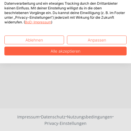
Datenverarbeitung und ein etwaiges Tracking durch den Drittanbieter
keinen Einfluss. Mit deiner Einstellung willigst du in die oben
beschriebenen Vorgänge ein. Du kannst deine Einwilligung (z. B. im Footer
unter „Privacy-Einstellungen“) jederzeit mit Wirkung für die Zukunft
widerrufen. (
BoD-Impressum
)
Ablehnen
Anpassen
Alle akzeptieren
·
·
·
Impressum
Datenschutz
Nutzungsbedingungen
Privacy-Einstellungen