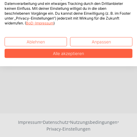
Datenverarbeitung und ein etwaiges Tracking durch den Drittanbieter
keinen Einfluss. Mit deiner Einstellung willigst du in die oben
beschriebenen Vorgänge ein. Du kannst deine Einwilligung (z. B. im Footer
unter „Privacy-Einstellungen“) jederzeit mit Wirkung für die Zukunft
widerrufen. (
BoD-Impressum
)
Ablehnen
Anpassen
Alle akzeptieren
·
·
·
Impressum
Datenschutz
Nutzungsbedingungen
Privacy-Einstellungen