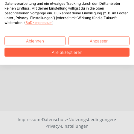
Datenverarbeitung und ein etwaiges Tracking durch den Drittanbieter
keinen Einfluss. Mit deiner Einstellung willigst du in die oben
beschriebenen Vorgänge ein. Du kannst deine Einwilligung (z. B. im Footer
unter „Privacy-Einstellungen“) jederzeit mit Wirkung für die Zukunft
widerrufen. (
BoD-Impressum
)
Ablehnen
Anpassen
Alle akzeptieren
·
·
·
Impressum
Datenschutz
Nutzungsbedingungen
Privacy-Einstellungen