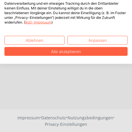
Datenverarbeitung und ein etwaiges Tracking durch den Drittanbieter
keinen Einfluss. Mit deiner Einstellung willigst du in die oben
beschriebenen Vorgänge ein. Du kannst deine Einwilligung (z. B. im Footer
unter „Privacy-Einstellungen“) jederzeit mit Wirkung für die Zukunft
widerrufen. (
BoD-Impressum
)
Ablehnen
Anpassen
Alle akzeptieren
·
·
·
Impressum
Datenschutz
Nutzungsbedingungen
Privacy-Einstellungen