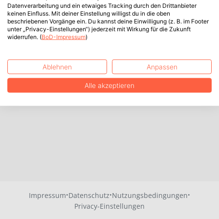
Datenverarbeitung und ein etwaiges Tracking durch den Drittanbieter
keinen Einfluss. Mit deiner Einstellung willigst du in die oben
beschriebenen Vorgänge ein. Du kannst deine Einwilligung (z. B. im Footer
unter „Privacy-Einstellungen“) jederzeit mit Wirkung für die Zukunft
widerrufen. (
BoD-Impressum
)
Ablehnen
Anpassen
Alle akzeptieren
·
·
·
Impressum
Datenschutz
Nutzungsbedingungen
Privacy-Einstellungen