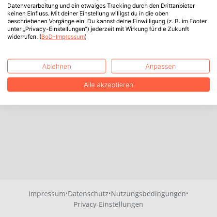
Datenverarbeitung und ein etwaiges Tracking durch den Drittanbieter
keinen Einfluss. Mit deiner Einstellung willigst du in die oben
beschriebenen Vorgänge ein. Du kannst deine Einwilligung (z. B. im Footer
unter „Privacy-Einstellungen“) jederzeit mit Wirkung für die Zukunft
widerrufen. (
BoD-Impressum
)
Ablehnen
Anpassen
Alle akzeptieren
·
·
·
Impressum
Datenschutz
Nutzungsbedingungen
Privacy-Einstellungen