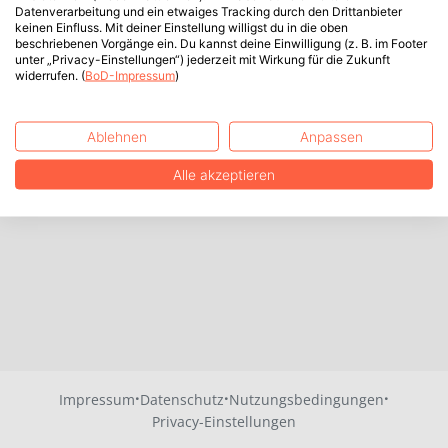
Datenverarbeitung und ein etwaiges Tracking durch den Drittanbieter
keinen Einfluss. Mit deiner Einstellung willigst du in die oben
beschriebenen Vorgänge ein. Du kannst deine Einwilligung (z. B. im Footer
unter „Privacy-Einstellungen“) jederzeit mit Wirkung für die Zukunft
widerrufen. (
BoD-Impressum
)
Ablehnen
Anpassen
Alle akzeptieren
·
·
·
Impressum
Datenschutz
Nutzungsbedingungen
Privacy-Einstellungen