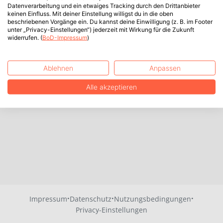
Datenverarbeitung und ein etwaiges Tracking durch den Drittanbieter
keinen Einfluss. Mit deiner Einstellung willigst du in die oben
beschriebenen Vorgänge ein. Du kannst deine Einwilligung (z. B. im Footer
unter „Privacy-Einstellungen“) jederzeit mit Wirkung für die Zukunft
widerrufen. (
BoD-Impressum
)
Ablehnen
Anpassen
Alle akzeptieren
·
·
·
Impressum
Datenschutz
Nutzungsbedingungen
Privacy-Einstellungen