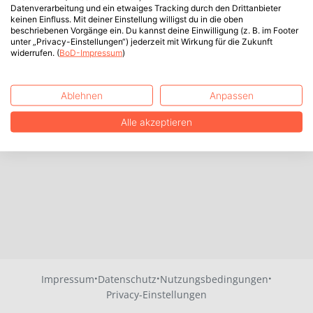
Datenverarbeitung und ein etwaiges Tracking durch den Drittanbieter
keinen Einfluss. Mit deiner Einstellung willigst du in die oben
beschriebenen Vorgänge ein. Du kannst deine Einwilligung (z. B. im Footer
unter „Privacy-Einstellungen“) jederzeit mit Wirkung für die Zukunft
widerrufen. (
BoD-Impressum
)
Ablehnen
Anpassen
Alle akzeptieren
·
·
·
Impressum
Datenschutz
Nutzungsbedingungen
Privacy-Einstellungen