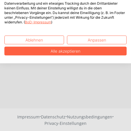
Datenverarbeitung und ein etwaiges Tracking durch den Drittanbieter
keinen Einfluss. Mit deiner Einstellung willigst du in die oben
beschriebenen Vorgänge ein. Du kannst deine Einwilligung (z. B. im Footer
unter „Privacy-Einstellungen“) jederzeit mit Wirkung für die Zukunft
widerrufen. (
BoD-Impressum
)
Ablehnen
Anpassen
Alle akzeptieren
·
·
·
Impressum
Datenschutz
Nutzungsbedingungen
Privacy-Einstellungen