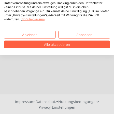
Datenverarbeitung und ein etwaiges Tracking durch den Drittanbieter
keinen Einfluss. Mit deiner Einstellung willigst du in die oben
beschriebenen Vorgänge ein. Du kannst deine Einwilligung (z. B. im Footer
unter „Privacy-Einstellungen“) jederzeit mit Wirkung für die Zukunft
widerrufen. (
BoD-Impressum
)
Ablehnen
Anpassen
Alle akzeptieren
·
·
·
Impressum
Datenschutz
Nutzungsbedingungen
Privacy-Einstellungen