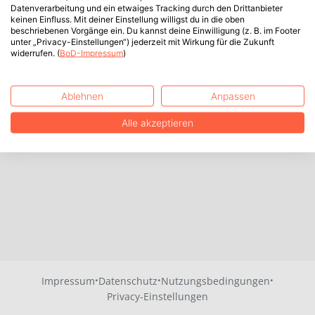
Datenverarbeitung und ein etwaiges Tracking durch den Drittanbieter
keinen Einfluss. Mit deiner Einstellung willigst du in die oben
beschriebenen Vorgänge ein. Du kannst deine Einwilligung (z. B. im Footer
unter „Privacy-Einstellungen“) jederzeit mit Wirkung für die Zukunft
widerrufen. (
BoD-Impressum
)
Ablehnen
Anpassen
Alle akzeptieren
·
·
·
Impressum
Datenschutz
Nutzungsbedingungen
Privacy-Einstellungen