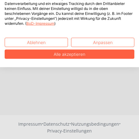
Datenverarbeitung und ein etwaiges Tracking durch den Drittanbieter
keinen Einfluss. Mit deiner Einstellung willigst du in die oben
beschriebenen Vorgänge ein. Du kannst deine Einwilligung (z. B. im Footer
unter „Privacy-Einstellungen“) jederzeit mit Wirkung für die Zukunft
widerrufen. (
BoD-Impressum
)
Ablehnen
Anpassen
Alle akzeptieren
·
·
·
Impressum
Datenschutz
Nutzungsbedingungen
Privacy-Einstellungen