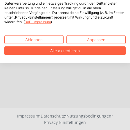
Datenverarbeitung und ein etwaiges Tracking durch den Drittanbieter
keinen Einfluss. Mit deiner Einstellung willigst du in die oben
beschriebenen Vorgänge ein. Du kannst deine Einwilligung (z. B. im Footer
unter „Privacy-Einstellungen“) jederzeit mit Wirkung für die Zukunft
widerrufen. (
BoD-Impressum
)
Ablehnen
Anpassen
Alle akzeptieren
·
·
·
Impressum
Datenschutz
Nutzungsbedingungen
Privacy-Einstellungen