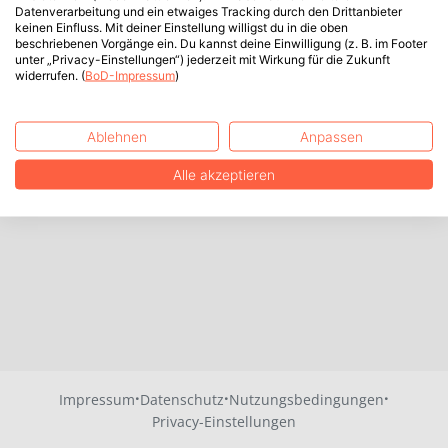
Datenverarbeitung und ein etwaiges Tracking durch den Drittanbieter
keinen Einfluss. Mit deiner Einstellung willigst du in die oben
beschriebenen Vorgänge ein. Du kannst deine Einwilligung (z. B. im Footer
unter „Privacy-Einstellungen“) jederzeit mit Wirkung für die Zukunft
widerrufen. (
BoD-Impressum
)
Ablehnen
Anpassen
Alle akzeptieren
·
·
·
Impressum
Datenschutz
Nutzungsbedingungen
Privacy-Einstellungen