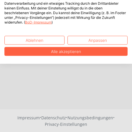
Datenverarbeitung und ein etwaiges Tracking durch den Drittanbieter
keinen Einfluss. Mit deiner Einstellung willigst du in die oben
beschriebenen Vorgänge ein. Du kannst deine Einwilligung (z. B. im Footer
unter „Privacy-Einstellungen“) jederzeit mit Wirkung für die Zukunft
widerrufen. (
BoD-Impressum
)
Ablehnen
Anpassen
Alle akzeptieren
·
·
·
Impressum
Datenschutz
Nutzungsbedingungen
Privacy-Einstellungen