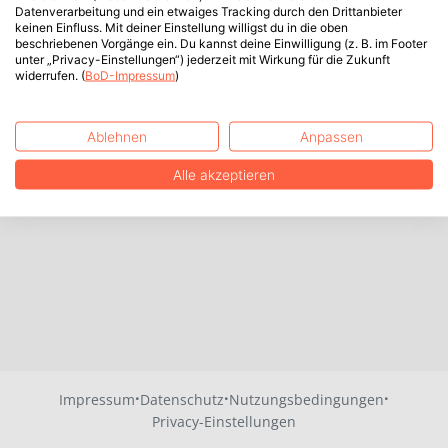
Datenverarbeitung und ein etwaiges Tracking durch den Drittanbieter
keinen Einfluss. Mit deiner Einstellung willigst du in die oben
beschriebenen Vorgänge ein. Du kannst deine Einwilligung (z. B. im Footer
unter „Privacy-Einstellungen“) jederzeit mit Wirkung für die Zukunft
widerrufen. (
BoD-Impressum
)
Ablehnen
Anpassen
Alle akzeptieren
·
·
·
Impressum
Datenschutz
Nutzungsbedingungen
Privacy-Einstellungen