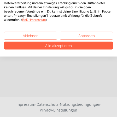
Datenverarbeitung und ein etwaiges Tracking durch den Drittanbieter
keinen Einfluss. Mit deiner Einstellung willigst du in die oben
beschriebenen Vorgänge ein. Du kannst deine Einwilligung (z. B. im Footer
unter „Privacy-Einstellungen“) jederzeit mit Wirkung für die Zukunft
widerrufen. (
BoD-Impressum
)
Ablehnen
Anpassen
Alle akzeptieren
·
·
·
Impressum
Datenschutz
Nutzungsbedingungen
Privacy-Einstellungen