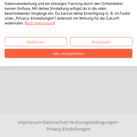
Datenverarbeitung und ein etwaiges Tracking durch den Drittanbieter
keinen Einfluss. Mit deiner Einstellung willigst du in die oben
beschriebenen Vorgänge ein. Du kannst deine Einwilligung (z. B. im Footer
unter „Privacy-Einstellungen“) jederzeit mit Wirkung für die Zukunft
widerrufen. (
BoD-Impressum
)
Ablehnen
Anpassen
Alle akzeptieren
·
·
·
Impressum
Datenschutz
Nutzungsbedingungen
Privacy-Einstellungen