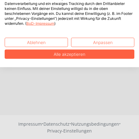
Datenverarbeitung und ein etwaiges Tracking durch den Drittanbieter
keinen Einfluss. Mit deiner Einstellung willigst du in die oben
beschriebenen Vorgänge ein. Du kannst deine Einwilligung (z. B. im Footer
unter „Privacy-Einstellungen“) jederzeit mit Wirkung für die Zukunft
widerrufen. (
BoD-Impressum
)
Ablehnen
Anpassen
Alle akzeptieren
·
·
·
Impressum
Datenschutz
Nutzungsbedingungen
Privacy-Einstellungen