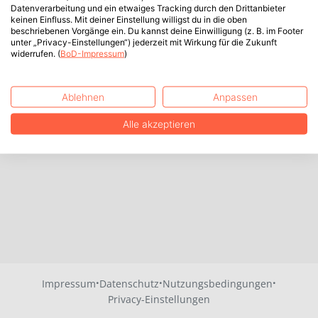
Datenverarbeitung und ein etwaiges Tracking durch den Drittanbieter
keinen Einfluss. Mit deiner Einstellung willigst du in die oben
beschriebenen Vorgänge ein. Du kannst deine Einwilligung (z. B. im Footer
unter „Privacy-Einstellungen“) jederzeit mit Wirkung für die Zukunft
widerrufen. (
BoD-Impressum
)
Ablehnen
Anpassen
Alle akzeptieren
·
·
·
Impressum
Datenschutz
Nutzungsbedingungen
Privacy-Einstellungen